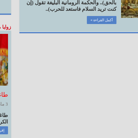
بالحق).. والحكمة الرومانية البليغة تقول (إن
كنت تريد السلام فاستعد للحرب)..
أكمل القراءة »
زوايا 
طاغ
3 مارس, 2026 3:59 م
طاغوت
الكري
إقر