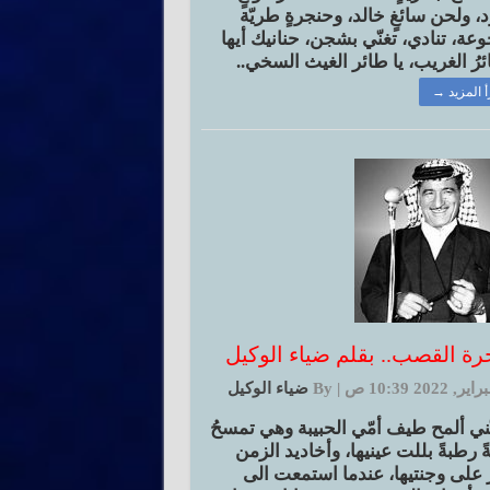
، ولحن سائغٍ خالد، وحنجرةٍ طريّة
عة، تنادي، تغنّي بشجن، حنانيك أيها
ئرُ الغريب، يا طائر الغيث السخي..
أ المزيد →
رة القصب.. بقلم ضياء الوكيل
|
By
ضياء الوكيل
ّني ألمح طيف أمّي الحبيبة وهي تمسحُ
ً رطبةً بللت عينيها، وأخاديد الزمن
ّ على وجنتيها، عندما استمعت الى