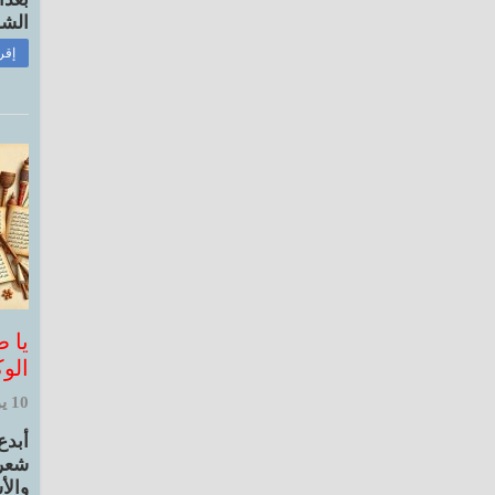
الشا
إقر
يا 
الو
10 يونيو, 2025 8:46 ص
أبدع
شعرا
والأس