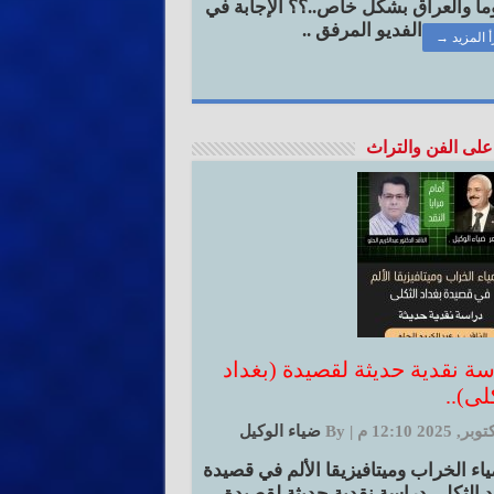
ا والعراق بشكل خاص..؟؟ الإجابة في
الفديو المرفق ..
أ المزيد →
على الفن والتراث
سة نقدية حديثة لقصيدة (بغداد
لى)..
|
By
ضياء الوكيل
اء الخراب وميتافيزيقا الألم في قصيدة
د الثكلى دراسة نقدية حديثة لقصيدة