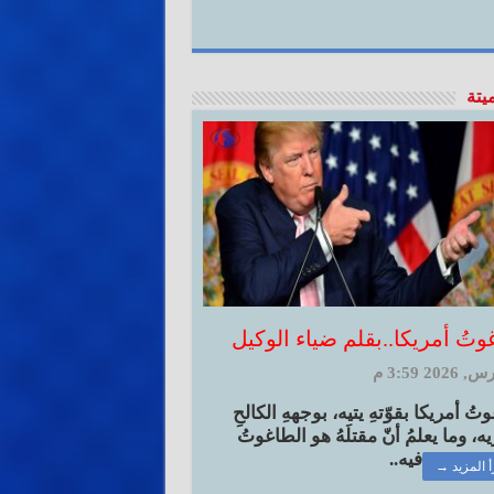
ميتة
وتُ أمريكا..بقلم ضياء الوكيل
ُ أمريكا بقوّتهِ يتيه، بوجههِ الكالحِ
ه، وما يعلمُ أنّ مقتلَهُ هو الطاغوتُ
فيه..
أ المزيد →