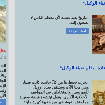
ياء الوكيل*
التاريخ يعيد نفسه لأن معظم الناس لا
يصغون إليه..
أكمل القراءة »
d Angles
5 أغسطس, 2026 8:19 م
الشع
دة.. بقلم ضياء الوكيل*
الفق
والأ
الجا
الحرب تحيط بنا من كلّ جانب، كانت قبلنا،
للإن
وهي معنا الآن، وستبقى بعدنا، وويلٌ
وليس
للمهزومين والمتخاذلين في المواقف
الأز
الأخلاقية الكبرى، يقول نيتشه ( قبضة صغيرة
مملوءة بالقوة، خير من حقيبة كبيرة مليئة
إقر