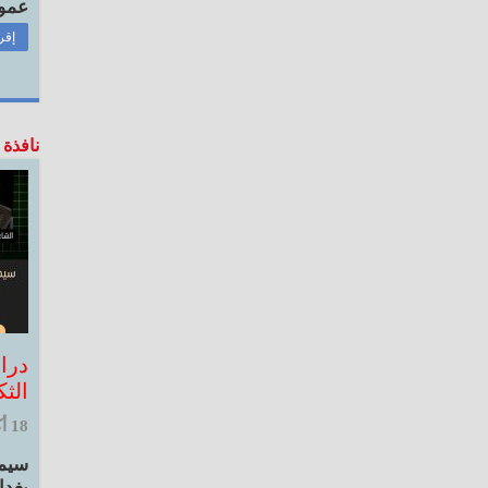
عموم
إقر
نافذة 
درا
الثك
18 أكتوبر, 2025 12:10 م
سيمي
بغدا