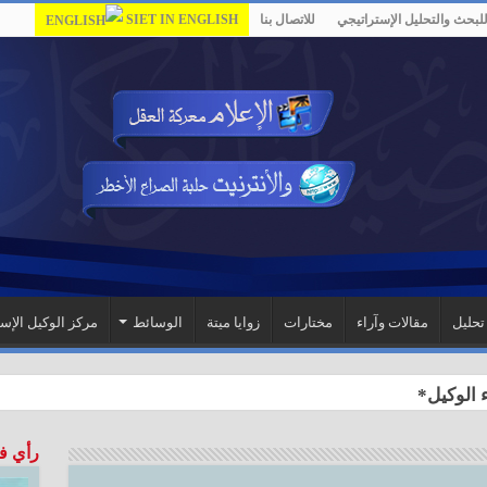
لبحث والتحليل الإستراتيجي
للاتصال بنا
SIET IN ENGLISH
تحليل
مقالات وآراء
مختارات
زوايا ميتة
الوسائط
مركز الوكيل الإس
رأي ف