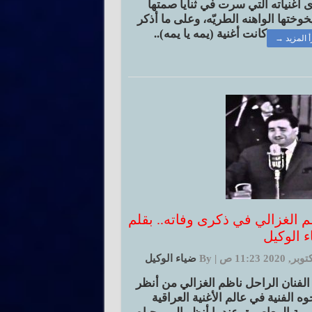
 أغنياته التي سرت في ثنايا صمتها
وختها الواهنه الطريّه، وعلى ما أذكر
كانت أغنية (يمه يا يمه)..
أ المزيد →
م الغزالي في ذكرى وفاته.. بقلم
ء الوكيل
|
By
ضياء الوكيل
الفنان الراحل ناظم الغزالي من أنظر
وه الفنية في عالم الأغنية العراقية