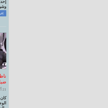
إحدى
وشيخ
إقر
ناظ
ضيا
21 أكتوبر, 2020 11:23 ص
كان 
الوج