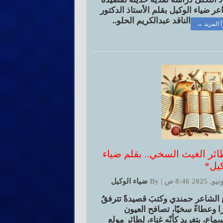
عر ضياء الوكيل بقلم الأستاذ الدكتور
الناقد عبدالكريم الحلو..
أ المزيد →
طائر الغيث السخي.. بقلم ضياء
كيل*
|
By
ضياء الوكيل
 الشاعر حمندي وكتبَ قصيدةً تترفقُ
 وعطاءً سخيّا، تصافح العيون
ماع، بتغريدٍ كأنّه غناء، لطائر مولعٍ