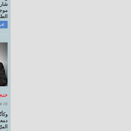
شارد
موجو
الطا
إقر
حنج
18 فبراير, 2022 10:39 ص
وكأن
دمعة
المر