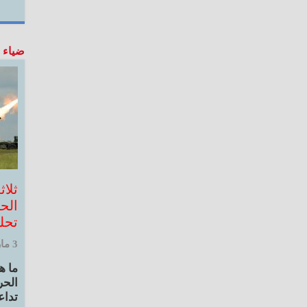
ضياء 
ثلا
الح
تحل
3 مارس, 2022 10:42 ص
ما ه
الحر
تداع