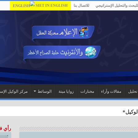
لبحث والتحليل الإستراتيجي
للاتصال بنا
SIET IN ENGLISH
تحليل
مقالات وآراء
مختارات
زوايا ميتة
الوسائط
مركز الوكيل الإس
لوكيل*
رأي ف