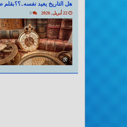
هل التاريخ يعيد نفسه..؟؟بقلم ض
22 أبريل, 2026
0