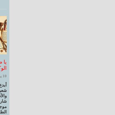
يا 
الو
10 يونيو, 2025 8:46 ص
أبدع
شعرا
والأس
شارد
موجو
الطا