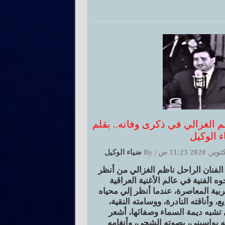
م الغزالي في ذكرى وفاته.. بقلم
ء الوكيل
|
By
ضياء الوكيل
الفنان الراحل ناظم الغزالي من أنظر
وه الفنية في عالم الأغنية العراقية
ربية المعاصرة، عندما أنظر إلي محياه
يع، وأناقته النادرة، ووسامته النقية،
 تشبه ديمة السماء وصفائها، أشعر
ه يواسيني، بصوته الشجي، وأنغامه