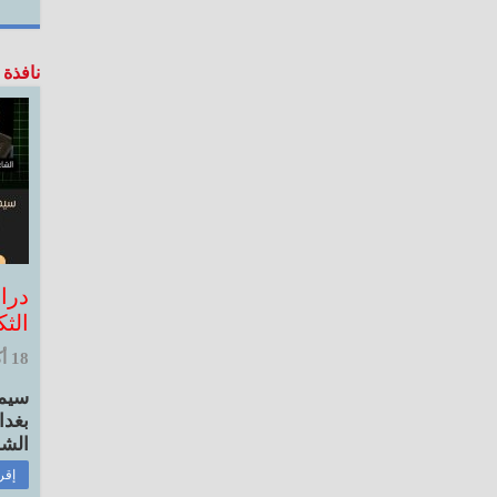
نافذة 
درا
الثك
18 أكتوبر, 2025 12:10 م
سيمي
بغدا
الشا
إقر