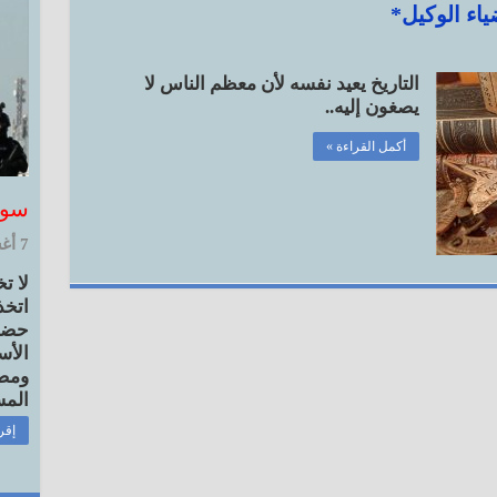
ياء الوكيل*
التاريخ يعيد نفسه لأن معظم الناس لا
يصغون إليه..
أكمل القراءة »
سور
7 أغسطس, 2026 4:06 م
لا ت
اتخذ
حضور
الأس
ومصا
المس
إقر