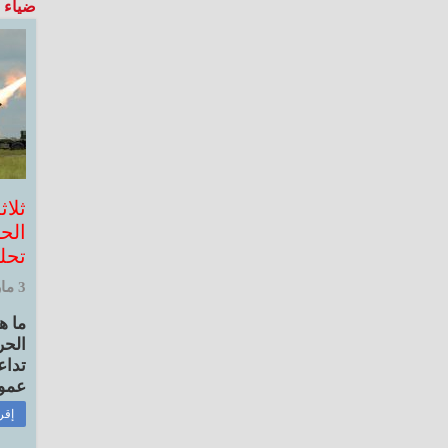
ضياء 
ثلا
الح
تحل
3 مارس, 2022 10:42 ص
ما ه
الحر
تداع
عموم
إقر