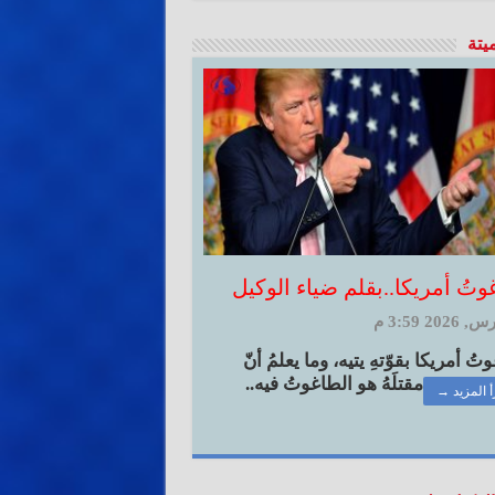
ميتة
وتُ أمريكا..بقلم ضياء الوكيل
ُ أمريكا بقوّتهِ يتيه، وما يعلمُ أنّ
مقتلَهُ هو الطاغوتُ فيه..
أ المزيد →