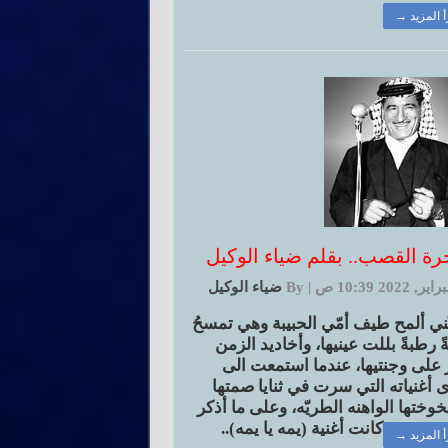
أ المزيد →
رة القصب.. بقلم ضياء الوكيل
|
By
ضياء الوكيل
ّني ألمح طيف أمّي الحبيبة وهي تمسحُ
ً رطبةً بللت عينيها، وأخاديد الزمن
ّ على وجنتيها، عندما استمعت الى
 أغنياته التي سرت في ثنايا صمتها
وختها الواهنه الطريّه، وعلى ما أذكر
كانت أغنية (يمه يا يمه)..
أ المزيد →