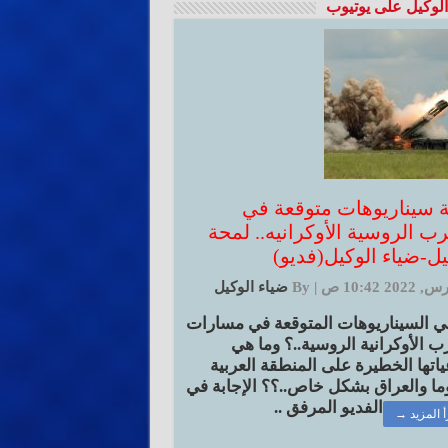
الوكيل على يوتيوب
ثة سيناريوهات متوقعة في
رب الروسية الأوكرانيه.. لمحة
يل-ضياء الوكيل(فديو)
|
By
ضياء الوكيل
ي السيناريوهات المتوقعة في مسارات
ب الأوكرانية الروسية..؟ وما هي
ياتها الخطيرة على المنطقة العربية
ا والعراق بشكل خاص..؟؟ الإجابة في
الفديو المرفق ..
أ المزيد →