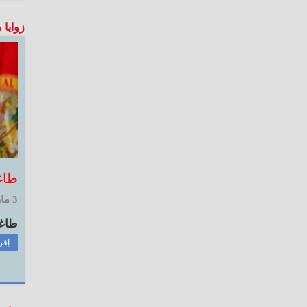
زوايا 
طاغ
3 مارس, 2026 3:59 م
طاغوت
إقر