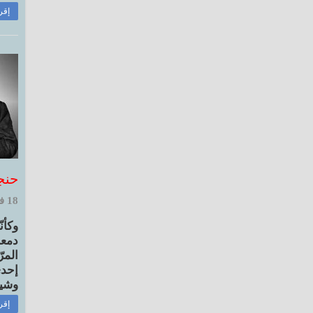
إقر
حنج
18 فبراير, 2022 10:39 ص
وكأن
دمعة
المر
إحدى
وشيخ
إقر