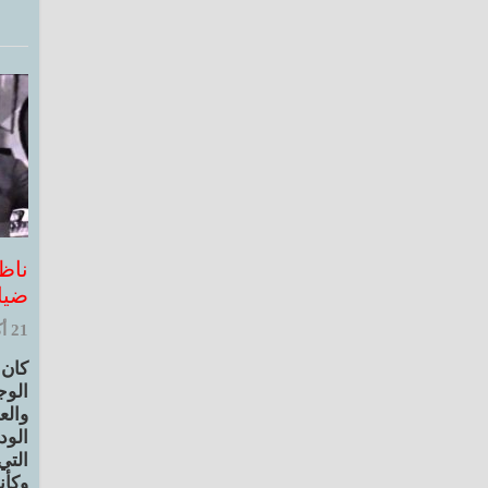
ناظ
ضيا
21 أكتوبر, 2020 11:23 ص
كان 
الوج
والع
الود
التي
وكأن