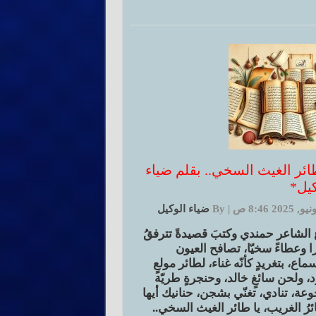
طائر الغيث السخي.. بقلم ضياء
كيل*
|
By
ضياء الوكيل
 الشاعر حمندي وكتبَ قصيدةً تترفقُ
 وعطاءً سخيّا، تصافح العيون
ماع، بتغريدٍ كأنّه غناء، لطائر مولعٍ
، ولحن سائغٍ خالد، وحنجرةٍ طريّة
عة، تنادي، تغنّي بشجن، حنانيك أيها
ئرُ الغريب، يا طائر الغيث السخي..