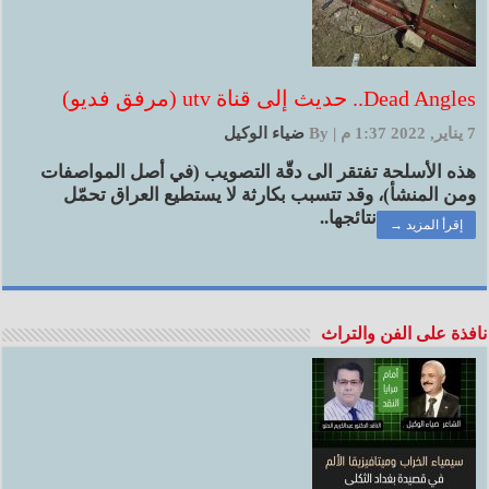
Dead Angles.. حديث إلى قناة utv (مرفق فديو)
7 يناير, 2022 1:37 م
|
By
ضياء الوكيل
هذه الأسلحة تفتقر الى دقّة التصويب (في أصل المواصفات
ومن المنشأ)، وقد تتسبب بكارثة لا يستطيع العراق تحمّل
نتائجها..
إقرأ المزيد →
نافذة على الفن والتراث