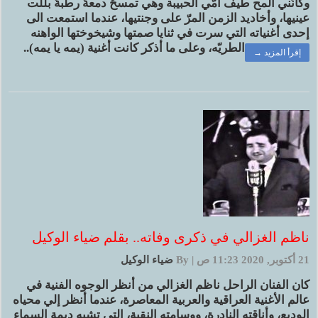
وكأنّني ألمح طيف أمّي الحبيبة وهي تمسحُ دمعةً رطبةً بللت
عينيها، وأخاديد الزمن المرّ على وجنتيها، عندما استمعت الى
إحدى أغنياته التي سرت في ثنايا صمتها وشيخوختها الواهنه
الطريّه، وعلى ما أذكر كانت أغنية (يمه يا يمه)..
إقرأ المزيد →
ناظم الغزالي في ذكرى وفاته.. بقلم ضياء الوكيل
21 أكتوبر, 2020 11:23 ص
|
By
ضياء الوكيل
كان الفنان الراحل ناظم الغزالي من أنظر الوجوه الفنية في
عالم الأغنية العراقية والعربية المعاصرة، عندما أنظر إلي محياه
الوديع، وأناقته النادرة، ووسامته النقية، التي تشبه ديمة السماء