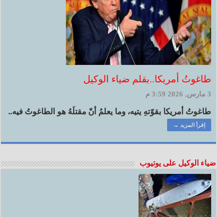
طاغوتُ أمريكا..بقلم ضياء الوكيل
3 مارس, 2026 3:59 م
طاغوتُ أمريكا بقوّتهِ يتيه، وما يعلمُ أنّ مقتلَهُ هو الطاغوتُ فيه..
إقرأ المزيد →
ضياء الوكيل على يوتيوب