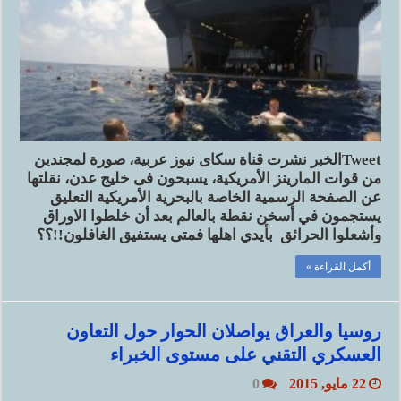
Tweetالخبر نشرت قناة سكاى نيوز عربية، صورة لمجندين
من قوات المارينز الأمريكية، يسبحون فى خليج عدن، نقلتها
عن الصفحة الرسمية الخاصة بالبحرية الأمريكية التعليق
يستجمون في أسخن نقطة بالعالم بعد أن خلطوا الاوراق
وأشعلوا الحرائق بأيدي اهلها فمتى يستفيق الغافلون!!؟؟
أكمل القراءة »
روسيا والعراق يواصلان الحوار حول التعاون
العسكري التقني على مستوى الخبراء
22 مايو, 2015
0