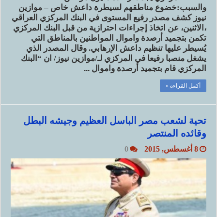
والسبب:خضوع مناطقهم لسيطرة داعش خاص – موازين
نيوز كشف مصدر رفيع المستوى في البنك المركزي العراقي
،الاثنين، عن اتخاذ إجراءات احترازية من قبل البنك المركزي
تكمن بتجميد أرصدة واموال المواطنين بالمناطق التي
يُسيطر عليها تنظيم داعش الإرهابي. وقال المصدر الذي
يشغل منصبا رفيعا في المركزي لـ/موازين نيوز/ ان “البنك
المركزي قام بتجميد أرصدة واموال ...
أكمل القراءة »
تحية لشعب مصر الباسل العظيم وجيشه البطل
وقائده المنتصر
8 أغسطس, 2015
0