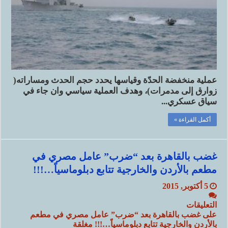
عملية منخفضة الحدّة وقياسها يحدد حجم الحدث ومساراته(
زوارق إلى مدمرات)، وهدف العملية سياسي وان جاء في
سياق عسكري...
أكمل القراءة »
غضب بالقاهرة بعد “ضرب” عامل مصري في
مطعم بالأردن والخارجية تتابع دبلوماسياً…!!!
5 أكتوبر, 2015
التعليقات
على غضب بالقاهرة بعد “ضرب” عامل مصري في مطعم
بالأردن والخارجية تتابع دبلوماسياً…!!! مغلقة