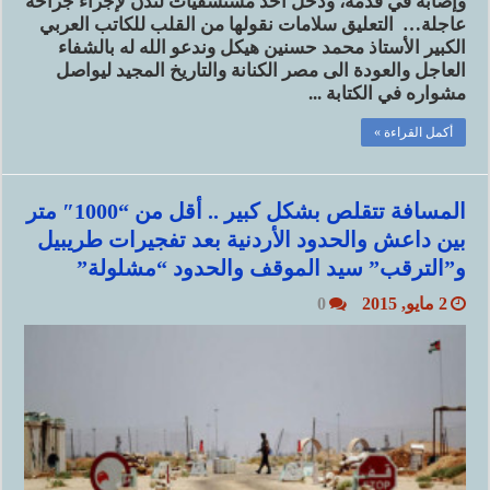
وإصابة في قدمه، ودخل أحد مستشفيات لندن لإجراء جراحة
عاجلة… التعليق سلامات نقولها من القلب للكاتب العربي
الكبير الأستاذ محمد حسنين هيكل وندعو الله له بالشفاء
العاجل والعودة الى مصر الكنانة والتاريخ المجيد ليواصل
مشواره في الكتابة ...
أكمل القراءة »
المسافة تتقلص بشكل كبير .. أقل من “1000″ متر
بين داعش والحدود الأردنية بعد تفجيرات طريبيل
و”الترقب” سيد الموقف والحدود “مشلولة”
2 مايو, 2015
0