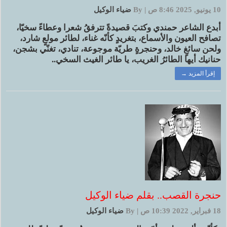
10 يونيو, 2025 8:46 ص
|
By
ضياء الوكيل
أبدع الشاعر حمندي وكتبَ قصيدةً تترفقُ شعرا وعطاءً سخيّا،
تصافح العيون والأسماع، بتغريدٍ كأنّه غناء، لطائر مولعٍ شارد،
ولحن سائغٍ خالد، وحنجرةٍ طريّة موجوعة، تنادي، تغنّي بشجن،
حنانيك أيها الطائرُ الغريب، يا طائر الغيث السخي..
إقرأ المزيد →
حنجرة القصب.. بقلم ضياء الوكيل
18 فبراير, 2022 10:39 ص
|
By
ضياء الوكيل