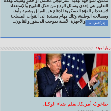
ممكن، لمواجهة تهديد استراتيجي محتمل أو خطرٍ وشيك، وهذه
التدابير هي إحدى وسائل الردع من خلال التلويح والإستعداد
لاستخدام القوّة العسكرية للدفاع عن العراق وشعبة وأمنه
ومصالحه الوطنية، وتلك مهام مسندة الى القوات المسلحة
والأجهزة الأمنية بموجب الدستور والقانون..
إقرأ المزيد →
زوايا ميتة
طاغوتُ أمريكا..بقلم ضياء الوكيل