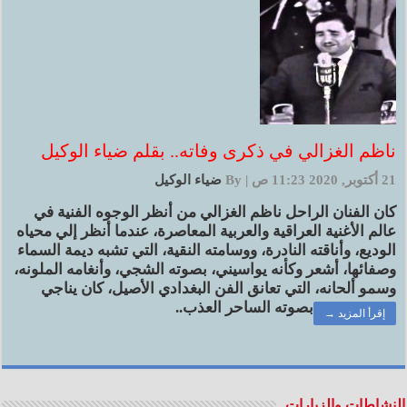
ناظم الغزالي في ذكرى وفاته.. بقلم ضياء الوكيل
21 أكتوبر, 2020 11:23 ص
|
By
ضياء الوكيل
كان الفنان الراحل ناظم الغزالي من أنظر الوجوه الفنية في
عالم الأغنية العراقية والعربية المعاصرة، عندما أنظر إلي محياه
الوديع، وأناقته النادرة، ووسامته النقية، التي تشبه ديمة السماء
وصفائها، أشعر وكأنه يواسيني، بصوته الشجي، وأنغامه الملونه،
وسمو ألحانه، التي تعانق الفن البغدادي الأصيل، كان يناجي
بصوته الساحر العذب..
إقرأ المزيد →
النشاطات والزيارات