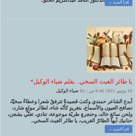
الدكتور الناقد عبدالكريم الحلو..
إقرأ المزيد →
يا طائر الغيث السخي.. بقلم ضياء الوكيل*
10 يونيو, 2025 8:46 ص
|
By
ضياء الوكيل
أبدع الشاعر حمندي وكتبَ قصيدةً تترفقُ شعرا وعطاءً سخيّا،
تصافح العيون والأسماع، بتغريدٍ كأنّه غناء، لطائر مولعٍ شارد،
ولحن سائغٍ خالد، وحنجرةٍ طريّة موجوعة، تنادي، تغنّي بشجن،
حنانيك أيها الطائرُ الغريب، يا طائر الغيث السخي..
إقرأ المزيد →