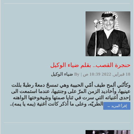
حنجرة القصب.. بقلم ضياء الوكيل
18 فبراير, 2022 10:39 ص
|
By
ضياء الوكيل
وكأنّني ألمح طيف أمّي الحبيبة وهي تمسحُ دمعةً رطبةً بللت
عينيها، وأخاديد الزمن المرّ على وجنتيها، عندما استمعت الى
إحدى أغنياته التي سرت في ثنايا صمتها وشيخوختها الواهنه
الطريّه، وعلى ما أذكر كانت أغنية (يمه يا يمه)..
إقرأ المزيد →