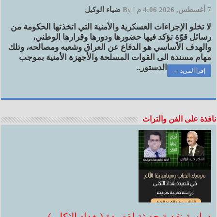
7 أغسطس, 2026 4:06 م
|
By
ضياء الوكيل
لا تخلو الإجراءات العسكرية والأمنية التي اتخذتها الحكومة من
رسائل قوّة تؤكد فيها حضورها ودورها وقرارها الوطني،
والهدف الأساسي هو الدفاع عن العراق وشعبه ومصالحه، وتلك
مهام مسندة الى القوات المسلحة والأجهزة الأمنية بموجب
الدستور..
إقرأ المزيد →
نافذة على الفن والتراث
دراسة نقدية حديثة لقصيدة (بغداد الثكلى)..