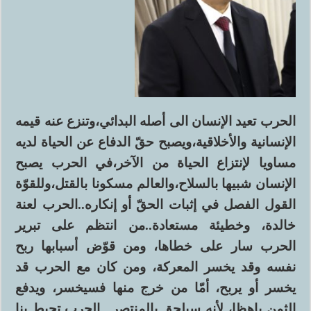
الحرب تعيد الإنسان الى أصله البدائي،وتنزع عنه قيمه
الإنسانية والأخلاقية،ويصبح حقّ الدفاع عن الحياة لديه
مساويا لإنتزاع الحياة من الآخر،في الحرب يصبح
الإنسان شبيها بالسلاح،والعالم مسكونا بالقتل،وللقوّة
القول الفصل في إثبات الحقّ أو إنكاره..الحرب لعنة
خالدة، وخطيئة مستعادة..من انتظم على تبرير
الحرب سار على خطاها، ومن قوّض أسبابها ربح
نفسه وقد يخسر المعركة، ومن كان مع الحرب قد
يخسر أو يربح، أمّا من خرج منها فسيخسر، ويدفع
الثمن باهظا، لأنه سيلحق بالمنتصر.. الحرب تحيط بنا