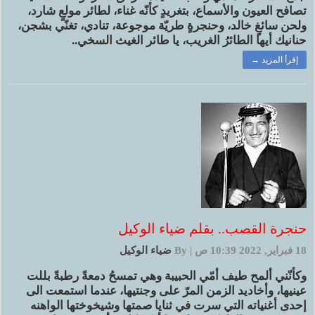
تصافح العيون والأسماع، بتغريدٍ كأنّه غناء، لطائر مولعٍ شارد،
ولحن سائغٍ خالد، وحنجرةٍ طريّة موجوعة، تنادي، تغنّي بشجن،
حنانيك أيها الطائرُ الغريب، يا طائر الغيث السخي..
إقرأ المزيد →
حنجرة القصب.. بقلم ضياء الوكيل
18 فبراير, 2022 10:39 ص
|
By
ضياء الوكيل
وكأنّني ألمح طيف أمّي الحبيبة وهي تمسحُ دمعةً رطبةً بللت
عينيها، وأخاديد الزمن المرّ على وجنتيها، عندما استمعت الى
إحدى أغنياته التي سرت في ثنايا صمتها وشيخوختها الواهنه