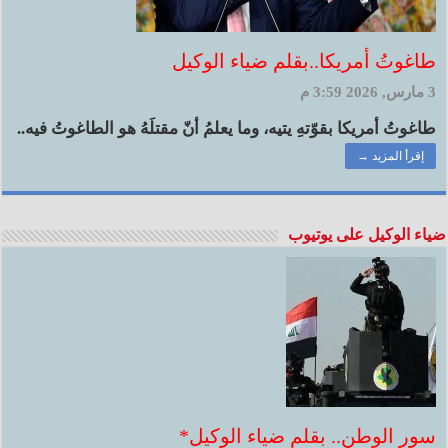
طاغوتُ أمريكا..بقلم ضياء الوكيل
3 مارس, 2026 3:59 م
طاغوتُ أمريكا بقوّتهِ يتيه، وما يعلمُ أنّ مقتلَهُ هو الطاغوتُ فيه..
إقرأ المزيد →
ضياء الوكيل على يوتيوب
سور الوطن.. بقلم ضياء الوكيل*