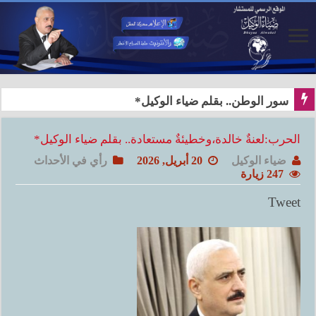
سور الوطن.. بقلم ضياء الوكيل*
الحرب:لعنةٌ خالدة،وخطيئةٌ مستعادة.. بقلم ضياء الوكيل*
ضياء الوكيل
20 أبريل, 2026
رأي في الأحداث
247 زيارة
Tweet