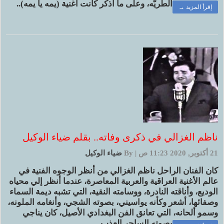
الطريّه، وعلى ما أذكر كانت أغنية (يمه يا يمه)..
إقرأ المزيد →
ناظم الغزالي في ذكرى وفاته.. بقلم ضياء الوكيل
21 أكتوبر, 2020 11:23 ص
|
By
ضياء الوكيل
كان الفنان الراحل ناظم الغزالي من أنظر الوجوه الفنية في
عالم الأغنية العراقية والعربية المعاصرة، عندما أنظر إلي محياه
الوديع، وأناقته النادرة، ووسامته النقية، التي تشبه ديمة السماء
وصفائها، أشعر وكأنه يواسيني، بصوته الشجي، وأنغامه الملونه،
وسمو ألحانه، التي تعانق الفن البغدادي الأصيل، كان يناجي
بصوته الساحر العذب..