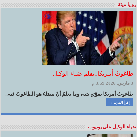
زوايا ميتة
طاغوتُ أمريكا..بقلم ضياء الوكيل
3 مارس, 2026 3:59 م
طاغوتُ أمريكا بقوّتهِ يتيه، وما يعلمُ أنّ مقتلَهُ هو الطاغوتُ فيه..
إقرأ المزيد →
ضياء الوكيل على يوتيوب