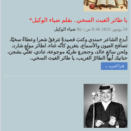
يا طائر الغيث السخي.. بقلم ضياء الوكيل*
10 يونيو, 2025 8:46 ص
|
By
ضياء الوكيل
أبدع الشاعر حمندي وكتبَ قصيدةً تترفقُ شعرا وعطاءً سخيّا،
تصافح العيون والأسماع، بتغريدٍ كأنّه غناء، لطائر مولعٍ شارد،
ولحن سائغٍ خالد، وحنجرةٍ طريّة موجوعة، تنادي، تغنّي بشجن،
حنانيك أيها الطائرُ الغريب، يا طائر الغيث السخي..
إقرأ المزيد →