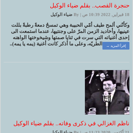
حنجرة القصب.. بقلم ضياء الوكيل
18 فبراير, 2022 10:39 ص
|
By
ضياء الوكيل
وكأنّني ألمح طيف أمّي الحبيبة وهي تمسحُ دمعةً رطبةً بللت
عينيها، وأخاديد الزمن المرّ على وجنتيها، عندما استمعت الى
إحدى أغنياته التي سرت في ثنايا صمتها وشيخوختها الواهنه
الطريّه، وعلى ما أذكر كانت أغنية (يمه يا يمه)..
إقرأ المزيد →
ناظم الغزالي في ذكرى وفاته.. بقلم ضياء الوكيل
21 أكتوبر, 2020 11:23 ص
|
By
ضياء الوكيل