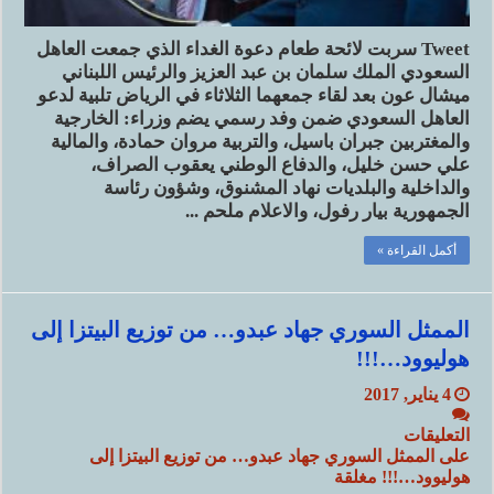
Tweet سربت لائحة طعام دعوة الغداء الذي جمعت العاهل
السعودي الملك سلمان بن عبد العزيز والرئيس اللبناني
ميشال عون بعد لقاء جمعهما الثلاثاء في الرياض تلبية لدعو
العاهل السعودي ضمن وفد رسمي يضم وزراء: الخارجية
والمغتربين جبران باسيل، والتربية مروان حمادة، والمالية
علي حسن خليل، والدفاع الوطني يعقوب الصراف،
والداخلية والبلديات نهاد المشنوق، وشؤون رئاسة
الجمهورية بيار رفول، والاعلام ملحم ...
أكمل القراءة »
الممثل السوري جهاد عبدو… من توزيع البيتزا إلى
هوليوود…!!!
4 يناير, 2017
التعليقات
على الممثل السوري جهاد عبدو… من توزيع البيتزا إلى
هوليوود…!!! مغلقة