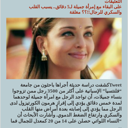
التعليقات
على البقاء مع إمرأة جميلة لـ5 دقائق.. يسبب القلب
والسكري للرجال!!؟؟ مغلقة
Tweetكشفت دراسة حديثة أجراها باحثون من جامعة
“فلنتسيا” الإسبانية على أكثر من 3500 رجل ممن تزوجوا
بنساء جميلات، أن تواجد الرجل مع امرأة جميلة لوحدهما
لمدة خمس دقائق يؤدي إلى إفراز هرمون الكورتيزول لدى
الرجل مما يؤدي إلى إصابته بعدة أمراض منها القلب
والسكري وارتفاع الضغط الدموي. وأشارت الأبحاث أن
“النساء اللواتي حصلن على 14 من 20 كمعدل للجمال فما
...