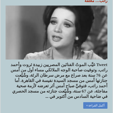
راتب… مغلقة
Tweet غيَّب الموتُ الفنانَين المصريين زبيدة ثروت وأحمد
راتب. وتوفيت صاحبة الوجه الملائكي مساء أول من أمس
عن 76 سنة بعد صراع مع مرض سرطان الرئة، وشُيّعت
جنازتها أمس من مسجد السيدة نفيسة في القاهرة. أما
أحمد راتب، فتوفيَّ صباح أمس أثر تعرضه لأزمة صحية
مفاجئة، عن 67 سنة، وشُيّعت جنازته من مسجد الحصري
في ضاحية السادس من أكتوبر في ...
أكمل القراءة »