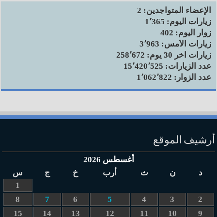
الإعضاء المتواجدين:
2
زيارات اليوم:
1٬365
زوار اليوم:
402
زيارات الأمس:
3٬963
زيارات آخر 30 يوم:
258٬672
عدد الزيارات:
15٬420٬525
عدد الزوار:
1٬062٬822
أرشيف الموقع
أغسطس 2026
د
ن
ث
أرب
خ
ج
س
1
8
7
6
5
4
3
2
15
14
13
12
11
10
9