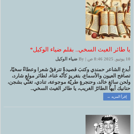
يا طائر الغيث السخي.. بقلم ضياء الوكيل*
10 يونيو, 2025 8:46 ص
|
By
ضياء الوكيل
أبدع الشاعر حمندي وكتبَ قصيدةً تترفقُ شعرا وعطاءً سخيّا،
تصافح العيون والأسماع، بتغريدٍ كأنّه غناء، لطائر مولعٍ شارد،
ولحن سائغٍ خالد، وحنجرةٍ طريّة موجوعة، تنادي، تغنّي بشجن،
حنانيك أيها الطائرُ الغريب، يا طائر الغيث السخي..
إقرأ المزيد →