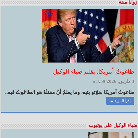
زوايا ميتة
طاغوتُ أمريكا..بقلم ضياء الوكيل
3 مارس, 2026 3:59 م
طاغوتُ أمريكا بقوّتهِ يتيه، وما يعلمُ أنّ مقتلَهُ هو الطاغوتُ فيه..
إقرأ المزيد →
ضياء الوكيل على يوتيوب