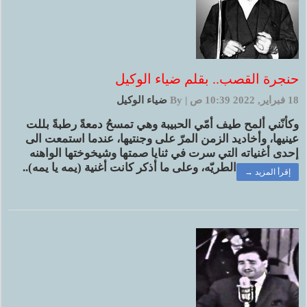
حنجرة القصب.. بقلم ضياء الوكيل
18 فبراير, 2022 10:39 ص
|
By
ضياء الوكيل
وكأنّني ألمح طيف أمّي الحبيبة وهي تمسحُ دمعةً رطبةً بللت
عينيها، وأخاديد الزمن المرّ على وجنتيها، عندما استمعت الى
إحدى أغنياته التي سرت في ثنايا صمتها وشيخوختها الواهنه
الطريّه، وعلى ما أذكر كانت أغنية (يمه يا يمه)..
إقرأ المزيد →