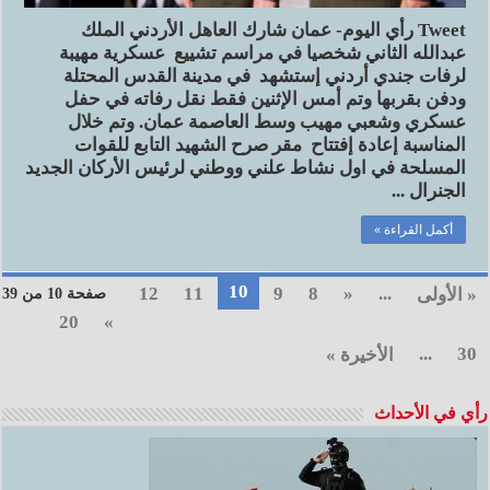
Tweet رأي اليوم- عمان شارك العاهل الأردني الملك
عبدالله الثاني شخصيا في مراسم تشييع عسكرية مهيبة
لرفات جندي أردني إستشهد في مدينة القدس المحتلة
ودفن بقربها وتم أمس الإثنين فقط نقل رفاته في حفل
عسكري وشعبي مهيب وسط العاصمة عمان. وتم خلال
المناسبة إعادة إفتتاح مقر صرح الشهيد التابع للقوات
المسلحة في اول نشاط علني ووطني لرئيس الأركان الجديد
الجنرال ...
أكمل القراءة »
10
12
11
9
8
«
...
« الأولى
صفحة 10 من 39
20
»
...
30
الأخيرة »
رأي في الأحداث