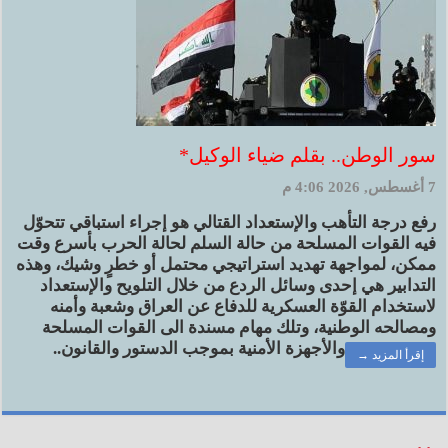
سور الوطن.. بقلم ضياء الوكيل*
7 أغسطس, 2026 4:06 م
رفع درجة التأهب والإستعداد القتالي هو إجراء استباقي تتحوّل
فيه القوات المسلحة من حالة السلم لحالة الحرب بأسرع وقت
ممكن، لمواجهة تهديد استراتيجي محتمل أو خطرٍ وشيك، وهذه
التدابير هي إحدى وسائل الردع من خلال التلويح والإستعداد
لاستخدام القوّة العسكرية للدفاع عن العراق وشعبة وأمنه
ومصالحه الوطنية، وتلك مهام مسندة الى القوات المسلحة
والأجهزة الأمنية بموجب الدستور والقانون..
إقرأ المزيد →