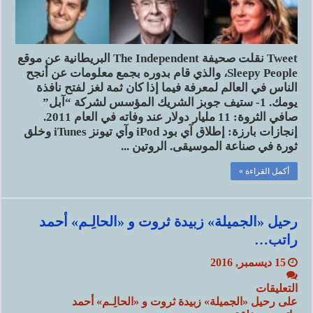
Tweet نقلت صحيفة The Independent البريطانية عن موقع
Sleepy People، والذي قام بدوره بجمع معلومات عن أنجح
الناس في العالم لمعرفة فيما إذا كان ثمة لغز لفتح نافذة
يومك. 1- ستيف جوبز الشريك المؤسس لشركة “آبل”
صافي الثروة: 11 مليار دولار عند وفاته في العام 2011.
إنجازات بارزة: إطلاق آي بود iPod وآي تيونز iTunes وخلق
ثورة في صناعة الموسيقى. الروتين ...
أكمل القراءة »
رحيل «الجميلة» زبيدة ثروت و «الحالِـم» أحمد
راتب…
15 ديسمبر, 2016
التعليقات
على رحيل «الجميلة» زبيدة ثروت و «الحالِـم» أحمد