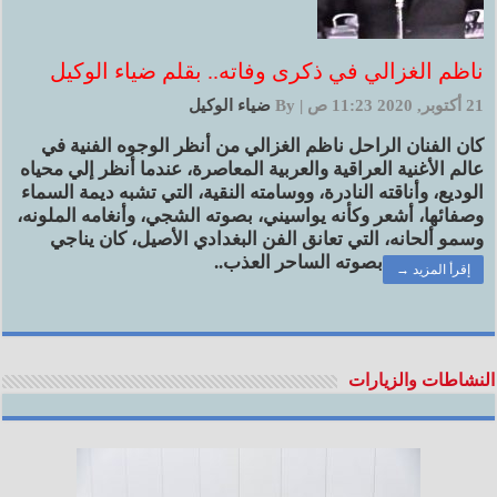
ناظم الغزالي في ذكرى وفاته.. بقلم ضياء الوكيل
21 أكتوبر, 2020 11:23 ص
|
By
ضياء الوكيل
كان الفنان الراحل ناظم الغزالي من أنظر الوجوه الفنية في
عالم الأغنية العراقية والعربية المعاصرة، عندما أنظر إلي محياه
الوديع، وأناقته النادرة، ووسامته النقية، التي تشبه ديمة السماء
وصفائها، أشعر وكأنه يواسيني، بصوته الشجي، وأنغامه الملونه،
وسمو ألحانه، التي تعانق الفن البغدادي الأصيل، كان يناجي
بصوته الساحر العذب..
إقرأ المزيد →
النشاطات والزيارات