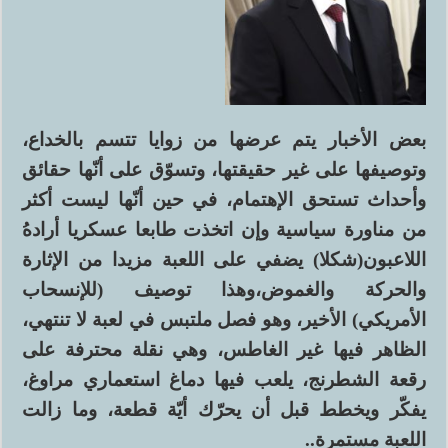
بعض الأخبار يتم عرضها من زوايا تتسم بالخداع،
وتوصيفها على غير حقيقتها، وتسوّق على أنّها حقائق
وأحداث تستحق الإهتمام، في حين أنّها ليست أكثر
من مناورة سياسية وإن اتخذت طابعا عسكريا أرادهُ
اللاعبون(شكلا) يضفي على اللعبة مزيدا من الإثارة
والحركة والغموض،وهذا توصيف (للإنسحاب
الأمريكي) الأخير، وهو فصل ملتبس في لعبة لا تنتهي،
الظاهر فيها غير الغاطس، وهي نقلة محترفة على
رقعة الشطرنج، يلعب فيها دماغ استعماري مراوغ،
يفكّر ويخطط قبل أن يحرّك أيّة قطعة، وما زالت
اللعبة مستمرة..