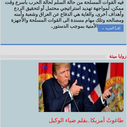
فيه القوات المسلحة من حالة السلم لحالة الحرب بأسرع وقت
ممكن، لمواجهة تهديد استراتيجي محتمل أو لتحقيق الردع
وأهداف أخرى، والغاية هي الدفاع عن العراق وشعبة وأمنه
ومصالحه وتلك مهام مسندة الى القوات المسلحة والأجهزة
الأمنية بموجب الدستور..
إقرأ المزيد →
زوايا ميتة
طاغوتُ أمريكا..بقلم ضياء الوكيل