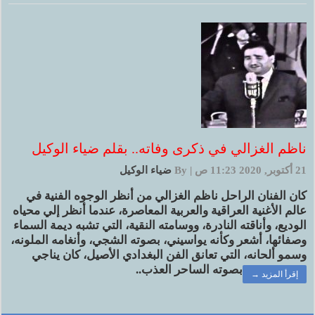
ناظم الغزالي في ذكرى وفاته.. بقلم ضياء الوكيل
21 أكتوبر, 2020 11:23 ص
|
By
ضياء الوكيل
كان الفنان الراحل ناظم الغزالي من أنظر الوجوه الفنية في
عالم الأغنية العراقية والعربية المعاصرة، عندما أنظر إلي محياه
الوديع، وأناقته النادرة، ووسامته النقية، التي تشبه ديمة السماء
وصفائها، أشعر وكأنه يواسيني، بصوته الشجي، وأنغامه الملونه،
وسمو ألحانه، التي تعانق الفن البغدادي الأصيل، كان يناجي
بصوته الساحر العذب..
إقرأ المزيد →