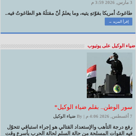
3 مارس, 2026 3:59 م
طاغوتُ أمريكا بقوّتهِ يتيه، وما يعلمُ أنّ مقتلَهُ هو الطاغوتُ فيه..
إقرأ المزيد →
ضياء الوكيل على يوتيوب
سور الوطن.. بقلم ضياء الوكيل*
7 أغسطس, 2026 4:06 م
|
By
ضياء الوكيل
رفع درجة التأهب والإستعداد القتالي هو إجراء استباقي تتحوّل
فيه القوات المسلحة من حالة السلم لحالة الحرب بأسرع وقت