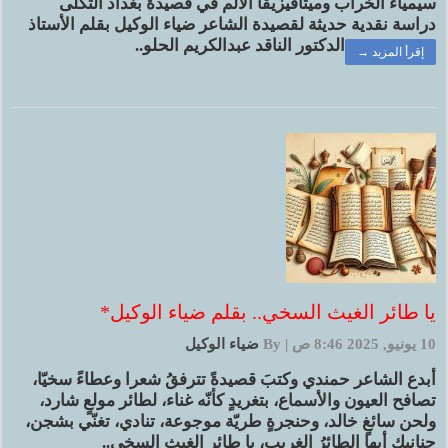
سيمياء الخراب وميتافيزيقا الألم في قصيدة بغداد الثكلى
دراسة نقدية حديثة لقصيدة الشاعر ضياء الوكيل بقلم الأستاذ
الدكتور الناقد عبدالكريم الحلو..
إقرأ المزيد →
يا طائر الغيث السخي.. بقلم ضياء الوكيل*
10 يونيو, 2025 8:46 ص
|
By
ضياء الوكيل
أبدع الشاعر حمندي وكتبَ قصيدةً تترفقُ شعرا وعطاءً سخيّا،
تصافح العيون والأسماع، بتغريدٍ كأنّه غناء، لطائر مولعٍ شارد،
ولحن سائغٍ خالد، وحنجرةٍ طريّة موجوعة، تنادي، تغنّي بشجن،
حنانيك أيها الطائرُ الغريب، يا طائر الغيث السخي..