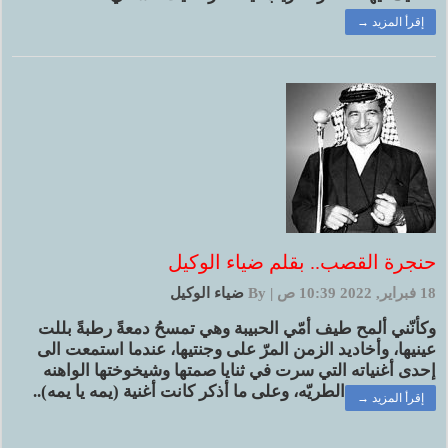
إقرأ المزيد →
حنجرة القصب.. بقلم ضياء الوكيل
18 فبراير, 2022 10:39 ص
|
By
ضياء الوكيل
وكأنّني ألمح طيف أمّي الحبيبة وهي تمسحُ دمعةً رطبةً بللت
عينيها، وأخاديد الزمن المرّ على وجنتيها، عندما استمعت الى
إحدى أغنياته التي سرت في ثنايا صمتها وشيخوختها الواهنه
الطريّه، وعلى ما أذكر كانت أغنية (يمه يا يمه)..
إقرأ المزيد →